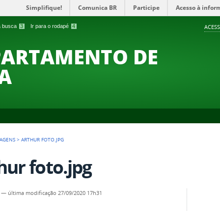
Simplifique!
Comunica BR
Participe
Acesso à infor
 a busca
3
Ir para o rodapé
4
ACESS
PARTAMENTO DE
A
AGENS
>
ARTHUR FOTO.JPG
hur foto.jpg
—
última modificação
27/09/2020 17h31