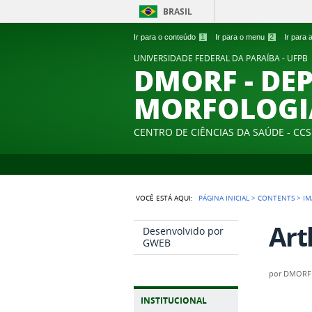
BRASIL
Ir para o conteúdo
1
Ir para o menu
2
Ir para
UNIVERSIDADE FEDERAL DA PARAÍBA - UFPB
DMORF - DE
MORFOLOGI
CENTRO DE CIÊNCIAS DA SAÚDE - CCS
VOCÊ ESTÁ AQUI:
PÁGINA INICIAL
>
CONTENTS
>
IM
Art
Desenvolvido por
GWEB
por
DMORF
INSTITUCIONAL