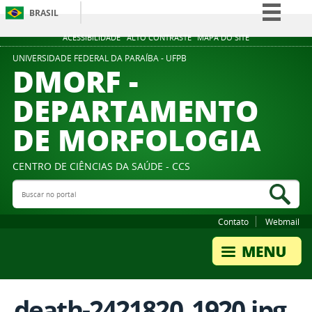
BRASIL
Simplifique!
ACESSIBILIDADE
ALTO CONTRASTE
MAPA DO SITE
Comunica BR
UNIVERSIDADE FEDERAL DA PARAÍBA - UFPB
DMORF -
Participe
DEPARTAMENTO
Acesso à informação
DE MORFOLOGIA
Legislação
Canais
CENTRO DE CIÊNCIAS DA SAÚDE - CCS
Buscar no portal
Bus
Contato
Webmail
death-2421820_1920.jpg