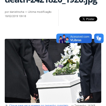
por
danielrocha
—
última modificação
18/02/2019 10h18
Clique para ver a imagem no tamanho completo…
—
Tamanho
: 162KB