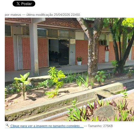
por
mateus
—
última modificação
25/04/2026 21h50
Clique para ver a imagem no tamanho completo…
—
Tamanho
: 275KB