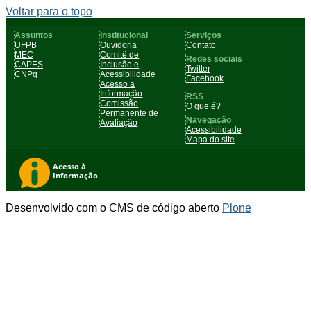
Voltar para o topo
Assuntos
Institucional
Serviços
UFPB
Ouvidoria
Contato
MEC
Comitê de
Redes sociais
CAPES
Inclusão e
Twitter
CNPq
Acessibilidade
Facebook
Acesso a
Informação
RSS
Comissão
O que é?
Permanente de
Navegação
Avaliação
Acessibilidade
Mapa do site
Desenvolvido com o CMS de código aberto
Plone