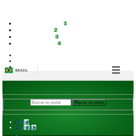
Ir para o conteúdo
1
Ir para o menu
2
Ir para a busca
3
Ir para o rodapé
4
Acessibilidade
Alto Contraste
Mapa do site
BRASIL
Simplifique!
Comunica BR
Participe
Buscar no portal
Buscar no portal
Acesso à informação
Legislação
Twitter
Facebook
Canais