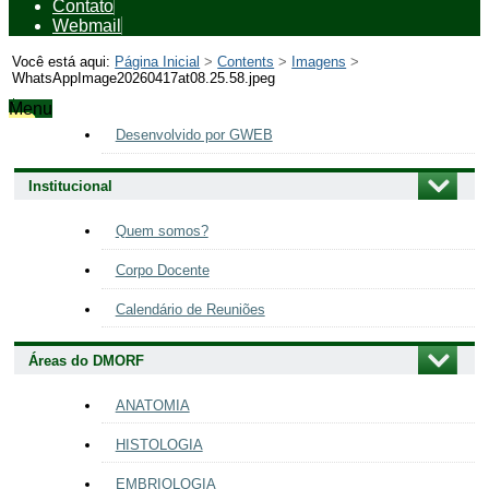
Contato
Webmail
Você está aqui:
Página Inicial
>
Contents
>
Imagens
>
WhatsAppImage20260417at08.25.58.jpeg
Menu
Navegação
Desenvolvido por GWEB
Institucional
Quem somos?
Corpo Docente
Calendário de Reuniões
Áreas do DMORF
ANATOMIA
HISTOLOGIA
EMBRIOLOGIA