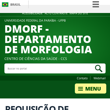
BRASIL
Simplifique!
ACESSIBILIDADE
ALTO CONTRASTE
MAPA DO SITE
Comunica BR
UNIVERSIDADE FEDERAL DA PARAÍBA - UFPB
DMORF -
Participe
DEPARTAMENTO
Acesso à informação
DE MORFOLOGIA
Legislação
Canais
CENTRO DE CIÊNCIAS DA SAÚDE - CCS
Buscar no portal
Bus
Contato
Webmail
REQUISIÇÃO DE