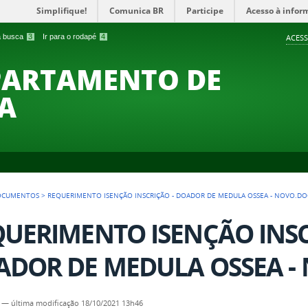
Simplifique!
Comunica BR
Participe
Acesso à infor
 a busca
3
Ir para o rodapé
4
ACESS
PARTAMENTO DE
A
OCUMENTOS
>
REQUERIMENTO ISENÇÃO INSCRIÇÃO - DOADOR DE MEDULA OSSEA - NOVO.DO
UERIMENTO ISENÇÃO INSC
DOR DE MEDULA OSSEA - 
—
última modificação
18/10/2021 13h46