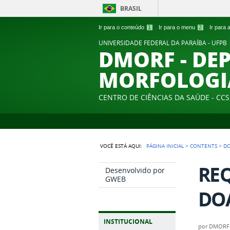
BRASIL
Ir para o conteúdo
1
Ir para o menu
2
Ir para
UNIVERSIDADE FEDERAL DA PARAÍBA - UFPB
DMORF - DE
MORFOLOGI
CENTRO DE CIÊNCIAS DA SAÚDE - CCS
VOCÊ ESTÁ AQUI:
PÁGINA INICIAL
>
CONTENTS
>
D
REQ
Desenvolvido por
GWEB
DOA
INSTITUCIONAL
por
DMORF