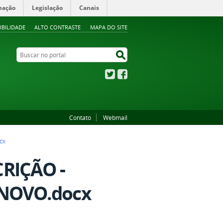
mação
Legislação
Canais
IBILIDADE
ALTO CONTRASTE
MAPA DO SITE
Buscar no portal
Buscar no portal
Twitter
Facebook
Contato
Webmail
CX
RIÇÃO -
NOVO.docx