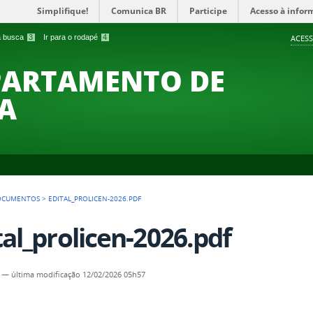
Simplifique!
Comunica BR
Participe
Acesso à infor
 a busca
3
Ir para o rodapé
4
ACESS
PARTAMENTO DE
A
OCUMENTOS
>
EDITAL_PROLICEN-2026.PDF
tal_prolicen-2026.pdf
—
última modificação
12/02/2026 05h57