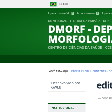
BRASIL
Ir para o conteúdo
1
Ir para o menu
2
Ir para
UNIVERSIDADE FEDERAL DA PARAÍBA - UFPB
DMORF - DE
MORFOLOGI
CENTRO DE CIÊNCIAS DA SAÚDE - CCS
VOCÊ ESTÁ AQUI:
PÁGINA INICIAL
>
CONTENTS
>
D
edi
Desenvolvido por
GWEB
por
DMORF
INSTITUCIONAL