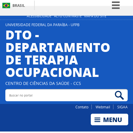
BRASIL
Simplifique!
ACESSIBILIDADE
ALTO CONTRASTE
MAPA DO SITE
Comunica BR
UNIVERSIDADE FEDERAL DA PARAÍBA - UFPB
DTO -
Participe
DEPARTAMENTO
Acesso à informação
DE TERAPIA
Legislação
Canais
OCUPACIONAL
CENTRO DE CIÊNCIAS DA SAÚDE - CCS
Buscar no portal
Bus
Contato
Webmail
SIGAA