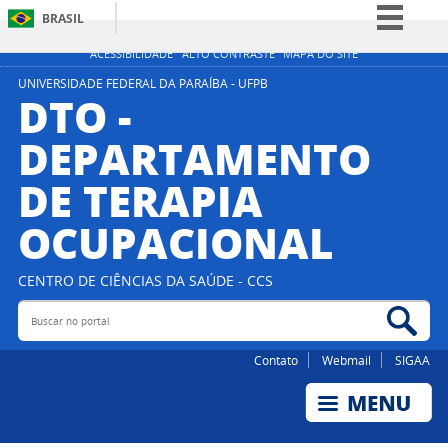
BRASIL
Simplifique!
ACESSIBILIDADE
ALTO CONTRASTE
MAPA DO SITE
Comunica BR
UNIVERSIDADE FEDERAL DA PARAÍBA - UFPB
DTO -
Participe
DEPARTAMENTO
Acesso à informação
DE TERAPIA
Legislação
Canais
OCUPACIONAL
CENTRO DE CIÊNCIAS DA SAÚDE - CCS
Buscar no portal
Bus
Contato
Webmail
SIGAA