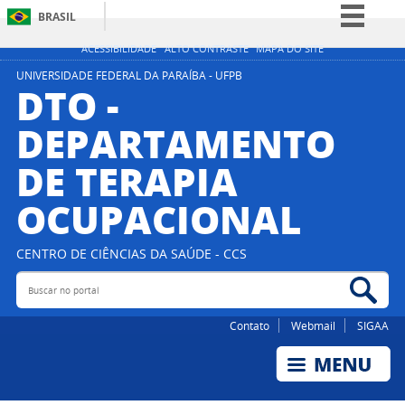
BRASIL
Simplifique!
ACESSIBILIDADE
ALTO CONTRASTE
MAPA DO SITE
Comunica BR
UNIVERSIDADE FEDERAL DA PARAÍBA - UFPB
DTO -
Participe
DEPARTAMENTO
Acesso à informação
DE TERAPIA
Legislação
Canais
OCUPACIONAL
CENTRO DE CIÊNCIAS DA SAÚDE - CCS
Buscar no portal
Bus
Contato
Webmail
SIGAA