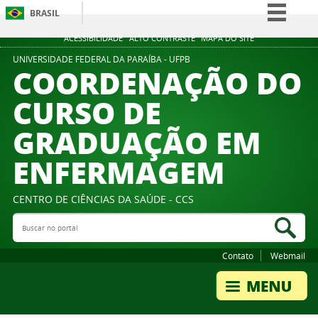
BRASIL
Simplifique!
ACESSIBILIDADE
ALTO CONTRASTE
MAPA DO SITE
Comunica BR
UNIVERSIDADE FEDERAL DA PARAÍBA - UFPB
COORDENAÇÃO DO
Participe
CURSO DE
Acesso à informação
GRADUAÇÃO EM
Legislação
Canais
ENFERMAGEM
CENTRO DE CIÊNCIAS DA SAÚDE - CCS
Buscar no portal
Bus
Contato
Webmail