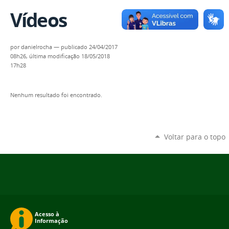
Vídeos
por
danielrocha
—
publicado
24/04/2017
08h26,
última modificação
18/05/2018
17h28
Nenhum resultado foi encontrado.
Voltar para o topo