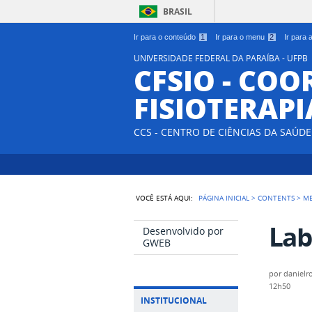
BRASIL
Ir para o conteúdo
1
Ir para o menu
2
Ir para
UNIVERSIDADE FEDERAL DA PARAÍBA - UFPB
CFSIO - CO
FISIOTERAPI
CCS - CENTRO DE CIÊNCIAS DA SAÚDE
VOCÊ ESTÁ AQUI:
PÁGINA INICIAL
>
CONTENTS
>
M
Lab
Desenvolvido por
GWEB
por
danielr
12h50
INSTITUCIONAL