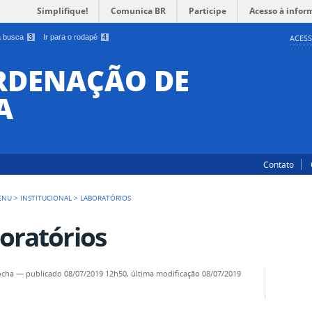
Simplifique!
Comunica BR
Participe
Acesso à infor
 a busca
3
Ir para o rodapé
4
ACESS
ORDENAÇÃO DE
A
Contato
ENU
>
INSTITUCIONAL
>
LABORATÓRIOS
oratórios
ocha
—
publicado
08/07/2019 12h50,
última modificação
08/07/2019