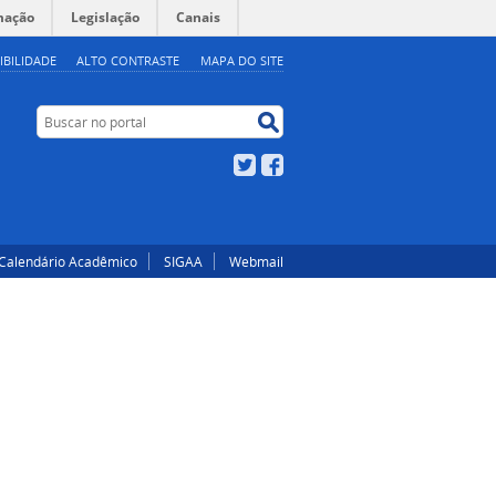
mação
Legislação
Canais
IBILIDADE
ALTO CONTRASTE
MAPA DO SITE
Buscar no portal
Buscar no portal
Twitter
Facebook
Calendário Acadêmico
SIGAA
Webmail