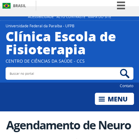
BRASIL
Simplifique!
ACESSIBILIDADE
ALTO CONTRASTE
MAPA DO SITE
Comunica BR
Universidade Federal da Paraíba - UFPB
Clínica Escola de
Participe
Fisioterapia
Acesso à informação
Legislação
CENTRO DE CIÊNCIAS DA SAÚDE - CCS
Canais
Buscar no portal
Bus
Contato
Agendamento de Neuro