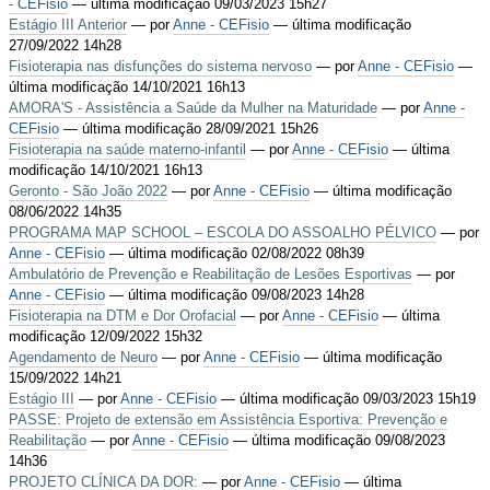
- CEFisio
— última modificação 09/03/2023 15h27
Estágio III Anterior
—
por
Anne - CEFisio
— última modificação
27/09/2022 14h28
Fisioterapia nas disfunções do sistema nervoso
—
por
Anne - CEFisio
—
última modificação 14/10/2021 16h13
AMORA'S - Assistência a Saúde da Mulher na Maturidade
—
por
Anne -
CEFisio
— última modificação 28/09/2021 15h26
Fisioterapia na saúde materno-infantil
—
por
Anne - CEFisio
— última
modificação 14/10/2021 16h13
Geronto - São João 2022
—
por
Anne - CEFisio
— última modificação
08/06/2022 14h35
PROGRAMA MAP SCHOOL – ESCOLA DO ASSOALHO PÉLVICO
—
por
Anne - CEFisio
— última modificação 02/08/2022 08h39
Ambulatório de Prevenção e Reabilitação de Lesões Esportivas
—
por
Anne - CEFisio
— última modificação 09/08/2023 14h28
Fisioterapia na DTM e Dor Orofacial
—
por
Anne - CEFisio
— última
modificação 12/09/2022 15h32
Agendamento de Neuro
—
por
Anne - CEFisio
— última modificação
15/09/2022 14h21
Estágio III
—
por
Anne - CEFisio
— última modificação 09/03/2023 15h19
PASSE: Projeto de extensão em Assistência Esportiva: Prevenção e
Reabilitação
—
por
Anne - CEFisio
— última modificação 09/08/2023
14h36
PROJETO CLÍNICA DA DOR:
—
por
Anne - CEFisio
— última