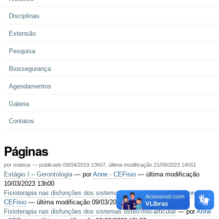
Disciplinas
Extensão
Pesquisa
Biossegurança
Agendamentos
Galeria
Contatos
Páginas
por
mateus
—
publicado
09/04/2019 13h07,
última modificação
21/09/2023 14h51
Estágio I – Gerontologia
—
por
Anne - CEFisio
— última modificação
10/03/2023 13h00
Fisioterapia nas disfunções dos sistemas genito-urinário
—
por
Anne -
CEFisio
— última modificação 09/03/2023 14h08
Fisioterapia nas disfunções dos sistemas ósteo-mio-articular
—
por
Anne