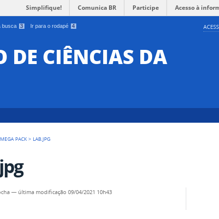
Simplifique!
Comunica BR
Participe
Acesso à infor
 a busca
3
Ir para o rodapé
4
ACESS
O DE CIÊNCIAS DA
 MEGA PACK
>
LAB.JPG
.jpg
ocha
—
última modificação
09/04/2021 10h43