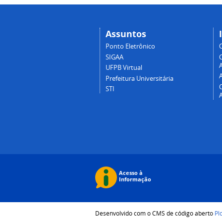
Assuntos
Ponto Eletrônico
SIGAA
A
UFPB Virtual
Prefeitura Universitária
STI
Desenvolvido com o CMS de código aberto
Pl