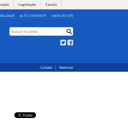
mação
Legislação
Canais
IBILIDADE
ALTO CONTRASTE
MAPA DO SITE
Buscar no portal
Buscar no portal
Twitter
Facebook
Contato
Webmail