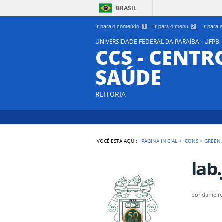
BRASIL
Ir para o conteúdo
1
Ir para o menu
2
Ir para
UNIVERSIDADE FEDERAL DA PARAÍBA - UFPB
CCS - CENTR
SAÚDE
REITORIA
VOCÊ ESTÁ AQUI:
PÁGINA INICIAL
>
ICONS
>
GREEN
lab
por
danielr