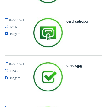
por
publicado
09/04/2021
certificate.jpg
danielrocha
10h43
Imagem
por
publicado
09/04/2021
check.jpg
danielrocha
10h43
Imagem