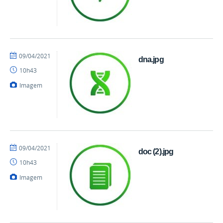
por
publicado
09/04/2021
dna.jpg
danielrocha
10h43
Imagem
por
publicado
09/04/2021
doc (2).jpg
danielrocha
10h43
Imagem