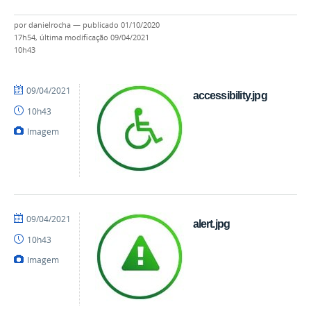
por
danielrocha
—
publicado
01/10/2020
17h54,
última modificação
09/04/2021
10h43
por
publicado
09/04/2021
accessibility.jpg
danielrocha
10h43
Imagem
por
publicado
09/04/2021
alert.jpg
danielrocha
10h43
Imagem