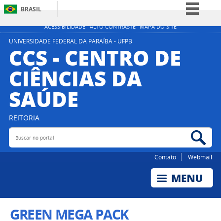
BRASIL
Simplifique!
ACESSIBILIDADE
ALTO CONTRASTE
MAPA DO SITE
Comunica BR
UNIVERSIDADE FEDERAL DA PARAÍBA - UFPB
CCS - CENTRO DE
Participe
CIÊNCIAS DA
Acesso à informação
SAÚDE
Legislação
Canais
REITORIA
Buscar no portal
Bus
Contato
Webmail
GREEN MEGA PACK