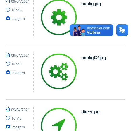
por
publicado
09/04/2021
config.jpg
danielrocha
10h43
Imagem
por
publicado
09/04/2021
config02.jpg
danielrocha
10h43
Imagem
por
publicado
09/04/2021
direct.jpg
danielrocha
10h43
Imagem