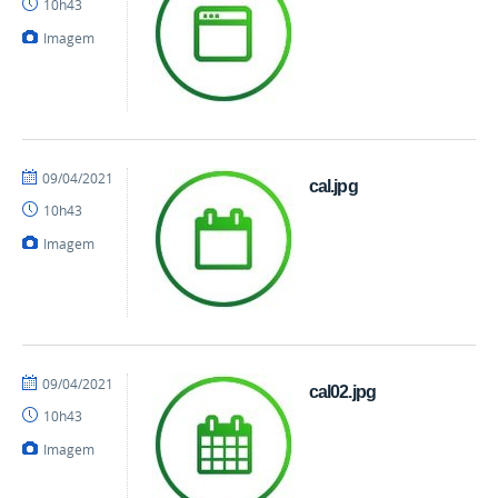
10h43
Imagem
por
publicado
09/04/2021
cal.jpg
danielrocha
10h43
Imagem
por
publicado
09/04/2021
cal02.jpg
danielrocha
10h43
Imagem