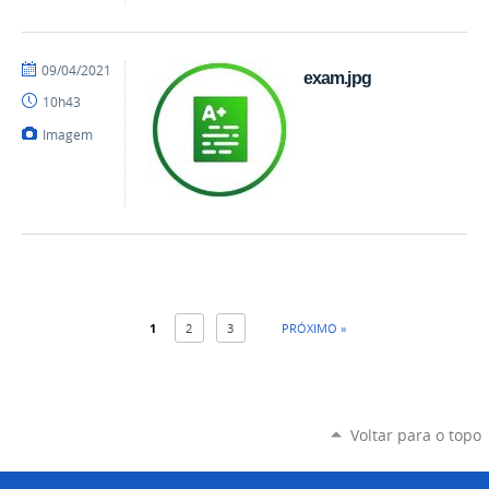
por
publicado
09/04/2021
exam.jpg
danielrocha
10h43
Imagem
1
2
3
PRÓXIMO »
Voltar para o topo