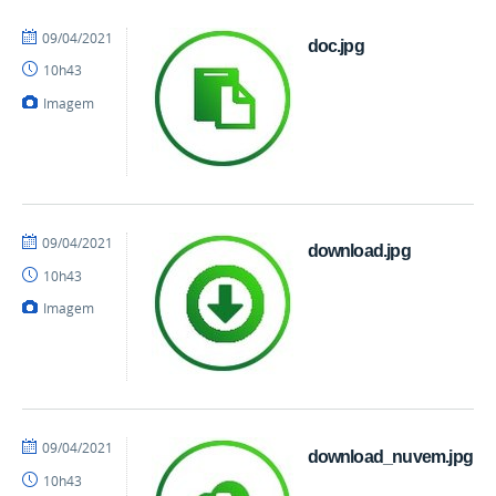
por
publicado
09/04/2021
doc.jpg
danielrocha
10h43
Imagem
por
publicado
09/04/2021
download.jpg
danielrocha
10h43
Imagem
por
publicado
09/04/2021
download_nuvem.jpg
danielrocha
10h43