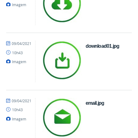
Imagem
por
publicado
09/04/2021
download01.jpg
danielrocha
10h43
Imagem
por
publicado
09/04/2021
email.jpg
danielrocha
10h43
Imagem