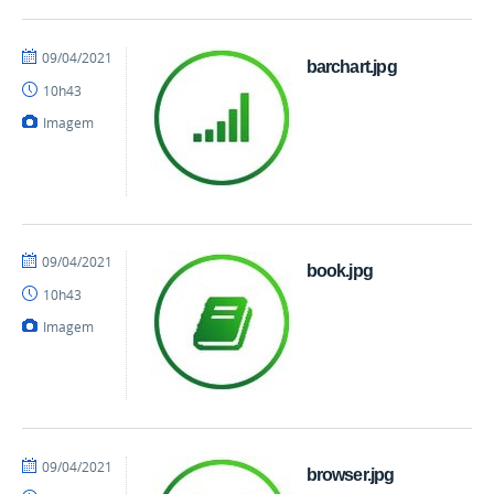
por
publicado
09/04/2021
barchart.jpg
danielrocha
10h43
Imagem
por
publicado
09/04/2021
book.jpg
danielrocha
10h43
Imagem
por
publicado
09/04/2021
browser.jpg
danielrocha