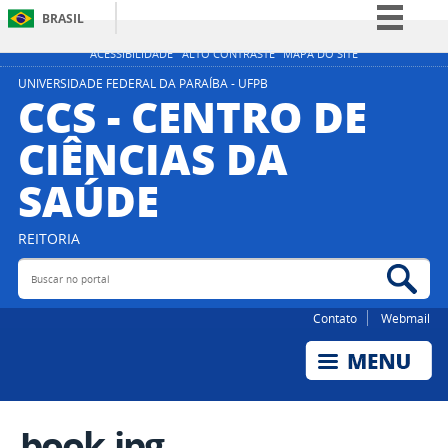
BRASIL
Simplifique!
ACESSIBILIDADE
ALTO CONTRASTE
MAPA DO SITE
Comunica BR
UNIVERSIDADE FEDERAL DA PARAÍBA - UFPB
CCS - CENTRO DE
Participe
CIÊNCIAS DA
Acesso à informação
SAÚDE
Legislação
Canais
REITORIA
Buscar no portal
Bus
Contato
Webmail
book.jpg