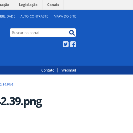
mação
Legislação
Canais
IBILIDADE
ALTO CONTRASTE
MAPA DO SITE
Buscar no portal
Buscar no portal
Twitter
Facebook
Contato
Webmail
42.39.PNG
42.39.png