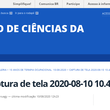
Simplifique!
Comunica BR
Participe
Acesso à infor
 a busca
3
Ir para o rodapé
4
ACESS
O DE CIÊNCIAS DA
LERIA
>
10 ANOS DE TERAPIA OCUPACIONAL. 10-08-2020
>
CAPTURA DE TELA 2020-08-10 10.
tura de tela 2020-08-10 10.
uruagy
—
última modificação
10/08/2020 12h23