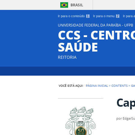
BRASIL
Ir para o conteúdo
1
Ir para o menu
2
Ir para
UNIVERSIDADE FEDERAL DA PARAÍBA - UFPB
CCS - CENTR
SAÚDE
REITORIA
VOCÊ ESTÁ AQUI:
PÁGINA INICIAL
>
CONTENTS
>
GA
Cap
por
EdgarS