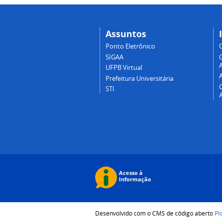
Assuntos
Ponto Eletrônico
SIGAA
A
UFPB Virtual
Prefeitura Universitária
STI
Desenvolvido com o CMS de código aberto
Pl