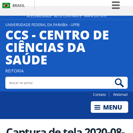
BRASIL
Simplifique!
ACESSIBILIDADE
ALTO CONTRASTE
MAPA DO SITE
Comunica BR
UNIVERSIDADE FEDERAL DA PARAÍBA - UFPB
CCS - CENTRO DE
Participe
CIÊNCIAS DA
Acesso à informação
SAÚDE
Legislação
Canais
REITORIA
Buscar no portal
Bus
Contato
Webmail
Captura de tela 2020-08-