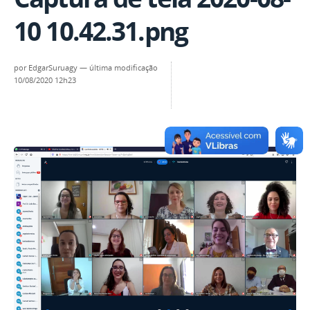
10 10.42.31.png
por
EdgarSuruagy
—
última modificação
10/08/2020 12h23