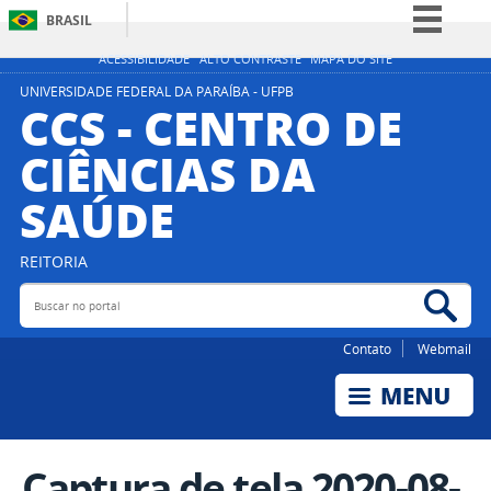
BRASIL
Simplifique!
ACESSIBILIDADE
ALTO CONTRASTE
MAPA DO SITE
Comunica BR
UNIVERSIDADE FEDERAL DA PARAÍBA - UFPB
CCS - CENTRO DE
Participe
CIÊNCIAS DA
Acesso à informação
SAÚDE
Legislação
Canais
REITORIA
Buscar no portal
Bus
Contato
Webmail
Captura de tela 2020-08-