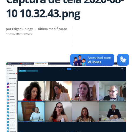
10 10.32.43.png
por
EdgarSuruagy
—
última modificação
10/08/2020 12h22