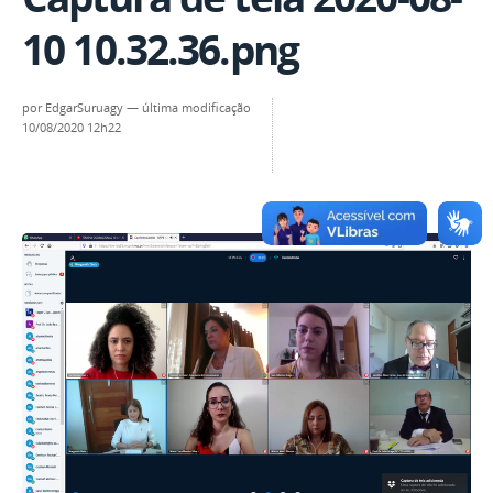
10 10.32.36.png
por
EdgarSuruagy
—
última modificação
10/08/2020 12h22