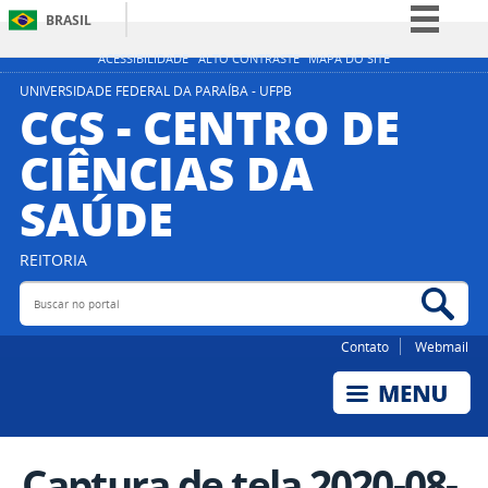
BRASIL
Simplifique!
ACESSIBILIDADE
ALTO CONTRASTE
MAPA DO SITE
Comunica BR
UNIVERSIDADE FEDERAL DA PARAÍBA - UFPB
CCS - CENTRO DE
Participe
CIÊNCIAS DA
Acesso à informação
SAÚDE
Legislação
Canais
REITORIA
Buscar no portal
Bus
Contato
Webmail
Captura de tela 2020-08-