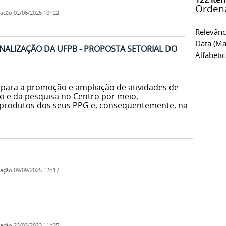
Orden
cação
02/06/2025 10h22
Relevânc
Data (ma
NALIZAÇÃO DA UFPB - PROPOSTA SETORIAL DO
Alfabeti
 para a promoção e ampliação de atividades de
ino e da pesquisa no Centro por meio,
e produtos dos seus PPG e, consequentemente, na
cação
09/09/2025 12h17
cação
23/03/2023 11h25