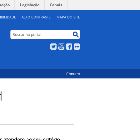
mação
Legislação
Canais
IBILIDADE
ALTO CONTRASTE
MAPA DO SITE
Buscar no portal
Buscar no portal
Twitter
YouTube
Facebook
Flickr
Contato
s atendem ao seu critério.