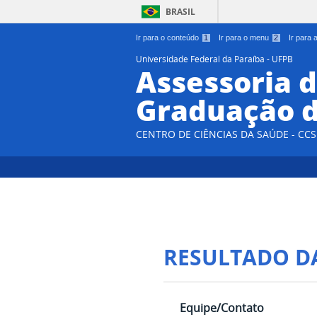
BRASIL
Ir para o conteúdo
1
Ir para o menu
2
Ir para
Universidade Federal da Paraíba - UFPB
Assessoria d
Graduação d
CENTRO DE CIÊNCIAS DA SAÚDE - CCS
RESULTADO D
Equipe/Contato