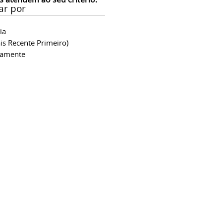
ar por
ia
is Recente Primeiro)
camente