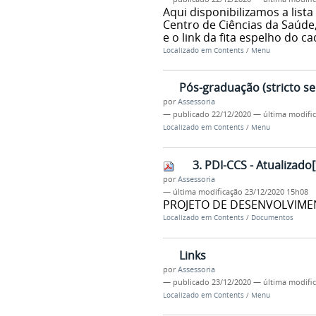
Aqui disponibilizamos a list
Centro de Ciências da Saúde
e o link da fita espelho do c
Localizado em
Contents
/
Menu
Pós-graduação (stricto s
por
Assessoria
—
publicado
22/12/2020
—
última modifi
Localizado em
Contents
/
Menu
3. PDI-CCS - Atualizado
por
Assessoria
—
última modificação
23/12/2020 15h08
PROJETO DE DESENVOLVIMENT
Localizado em
Contents
/
Documentos
Links
por
Assessoria
—
publicado
23/12/2020
—
última modifi
Localizado em
Contents
/
Menu