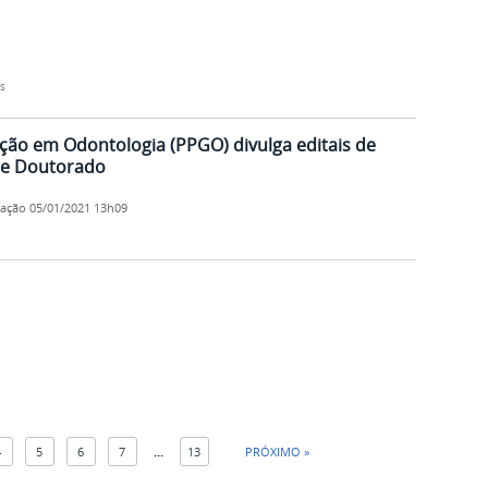
s
ão em Odontologia (PPGO) divulga editais de
 e Doutorado
cação
05/01/2021 13h09
4
5
6
7
...
13
PRÓXIMO »