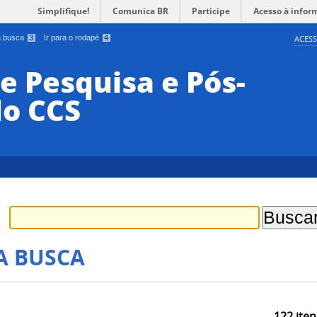
Simplifique!
Comunica BR
Participe
Acesso à infor
 a busca
3
Ir para o rodapé
4
ACESS
e Pesquisa e Pós-
o CCS
A BUSCA
122
iten