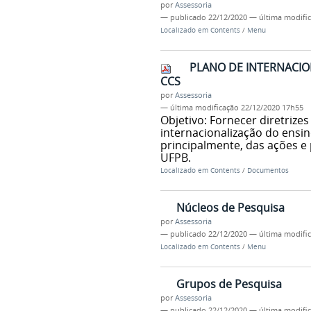
por
Assessoria
—
publicado
22/12/2020
—
última modifi
Localizado em
Contents
/
Menu
PLANO DE INTERNACIO
CCS
por
Assessoria
—
última modificação
22/12/2020 17h55
Objetivo: Fornecer diretrizes
internacionalização do ens
principalmente, das ações 
UFPB.
Localizado em
Contents
/
Documentos
Núcleos de Pesquisa
por
Assessoria
—
publicado
22/12/2020
—
última modifi
Localizado em
Contents
/
Menu
Grupos de Pesquisa
por
Assessoria
—
publicado
22/12/2020
—
última modifi