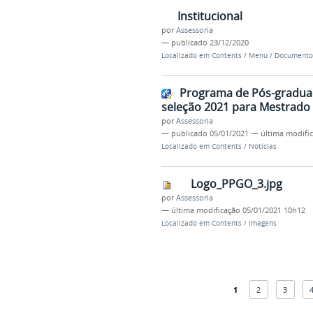
Institucional
por
Assessoria
—
publicado
23/12/2020
Localizado em
Contents
/
Menu
/
Documento
Programa de Pós-graduaç
seleção 2021 para Mestrado
por
Assessoria
—
publicado
05/01/2021
—
última modifi
Localizado em
Contents
/
Notícias
Logo_PPGO_3.jpg
por
Assessoria
—
última modificação
05/01/2021 10h12
Localizado em
Contents
/
Imagens
1
2
3