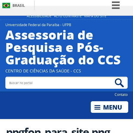
BRASIL
Simplifique!
ACESSIBILIDADE
ALTO CONTRASTE
MAPA DO SITE
Comunica BR
Universidade Federal da Paraíba - UFPB
Assessoria de
Participe
Pesquisa e Pós-
Acesso à informação
Graduação do CCS
Legislação
Canais
CENTRO DE CIÊNCIAS DA SAÚDE - CCS
Buscar no portal
Bus
Contato
ppgfon_para_site.png