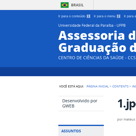
BRASIL
Ir para o conteúdo
1
Ir para o menu
2
Ir para
Universidade Federal da Paraíba - UFPB
Assessoria d
Graduação d
CENTRO DE CIÊNCIAS DA SAÚDE - CCS
VOCÊ ESTÁ AQUI:
PÁGINA INICIAL
>
CONTENTS
>
IM
1.j
Desenvolvido por
GWEB
por
mateus
ASSUNTOS