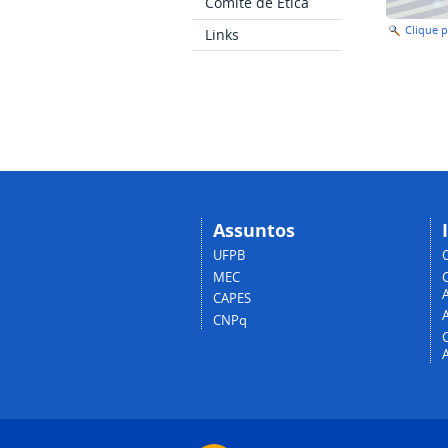
Comitê de Ética
Clique 
Links
Assuntos
UFPB
MEC
A
CAPES
CNPq