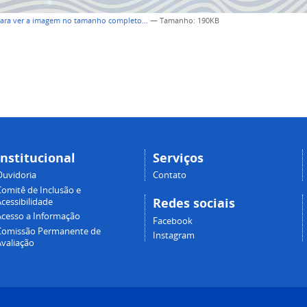
para ver a imagem no tamanho completo…
—
Tamanho
: 190KB
Institucional
Serviços
Ouvidoria
Contato
Comitê de Inclusão e
Redes sociais
cessibilidade
Acesso a Informação
Facebook
Comissão Permanente de
Instagram
Avaliação