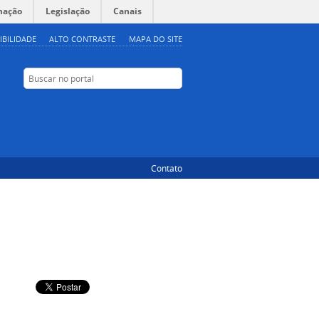
mação
Legislação
Canais
IBILIDADE
ALTO CONTRASTE
MAPA DO SITE
Buscar no portal
Buscar no portal
Twitter
YouTube
Facebook
Flickr
Contato