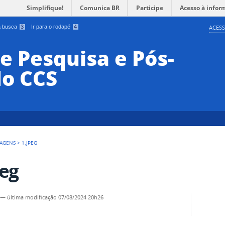
Simplifique!
Comunica BR
Participe
Acesso à infor
 a busca
3
Ir para o rodapé
4
ACESS
e Pesquisa e Pós-
o CCS
AGENS
>
1.JPEG
peg
—
última modificação
07/08/2024 20h26