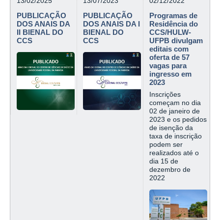
13/02/2025
13/07/2023
02/12/2022
PUBLICAÇÃO
PUBLICAÇÃO
Programas de
DOS ANAIS DA
DOS ANAIS DA I
Residência do
II BIENAL DO
BIENAL DO
CCS/HULW-
CCS
CCS
UFPB divulgam
editais com
oferta de 57
vagas para
ingresso em
2023
Inscrições
começam no dia
02 de janeiro de
2023 e os pedidos
de isenção da
taxa de inscrição
podem ser
realizados até o
dia 15 de
dezembro de
2022