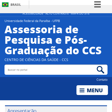
BRASIL
Simplifique!
ACESSIBILIDADE
ALTO CONTRASTE
MAPA DO SITE
Comunica BR
Universidade Federal da Paraíba - UFPB
Assessoria de
Participe
Pesquisa e Pós-
Acesso à informação
Graduação do CCS
Legislação
Canais
CENTRO DE CIÊNCIAS DA SAÚDE - CCS
Buscar no portal
Bus
Contato
Apresentação