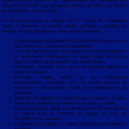
FERNANDES COSTA do Departamento de Promoção em
Saúde/CCM/UFPB e da profissional SONIA MARIA LACERDA
do DISEI/MS – NESC/UFPB.
As linhas prioritárias de atuação do GT- Saúde do Trabalhador
visam a discussão da relação saúde, ambiente e trabalho no
território. Foram identificados como pontos relevantes:
A contaminação por petróleo na costa nordestina: impactos no
mar, praias, rios, manguezais e populações;
O uso de Agrotóxicos e seus Impactos à Saúde Ambiental e
do Trabalhador: contaminação de águas, fauna, flora, solo;
agravos à saúde da população e dos trabalhadores;
Uberização, indústria 4.0 e novas tecnologias; impactos à
saúde no trabalho;
Pet-coque; origem, análise de sua composição,
armazenamento, transporte, uso em setores diversos da
economia e seus impactos à saúde dos trabalhadores e da
população;
Saúde dos trabalhadores e trabalhadoras do cuidado e ensino;
Impactos do desmonte dos direitos e do estado na saúde;
Atenção Integral à Saúde do Trabalhador no SUS na Paraíba
no cenário atual de desmonte do modelo do SUS, da
Previdência e do Trabalho;
Acolhimento dos agravos à saúde relacionados ao trabalho e
ambiente;