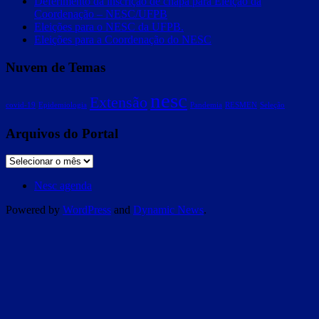
Deferimento da inscrição de chapa para Eleição da
Coordenação – NESC/UFPB
Eleições para o NESC da UFPB.
Eleições para a Coordenação do NESC
Nuvem de Temas
nesc
Extensão
covid-19
Epidemiologia
Pandemia
RESMEN
Seleção
Arquivos do Portal
Nesc agenda
Powered by
WordPress
and
Dynamic News
.