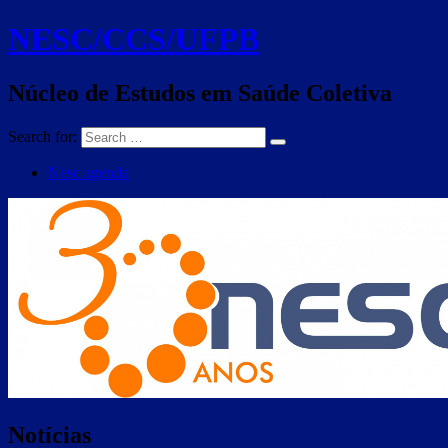
NESC/CCS/UFPB
Núcleo de Estudos em Saúde Coletiva
Search for:
Nesc agenda
Notícias