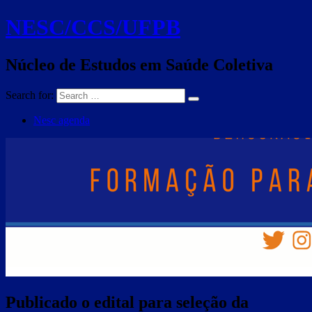
NESC/CCS/UFPB
Núcleo de Estudos em Saúde Coletiva
Search for:
Nesc agenda
Publicado o edital para seleção da