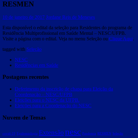
RESMEN
10 de janeiro de 2017
Jordane Reis de Meneses
Esta disponível o edital da seleção para Residentes do programa de
Residência Multiprofissional em Saúde Mental – NESC/UFPB.
Visite a página com o edital. Veja no menu Seleção ou
Clique Aqui
.
tagged with
Seleção
NESC
Residências em Saúde
Postagens recentes
Deferimento da inscrição de chapa para Eleição da
Coordenação – NESC/UFPB
Eleições para o NESC da UFPB.
Eleições para a Coordenação do NESC
Nuvem de Temas
nesc
Extensão
covid-19
Epidemiologia
Pandemia
RESMEN
Seleção