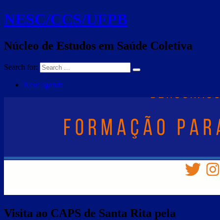
NESC/CCS/UFPB
Núcleo de Estudos em Saúde Coletiva
Search for:
Nesc agenda
Visita ao CAPS de Santa Rita pela