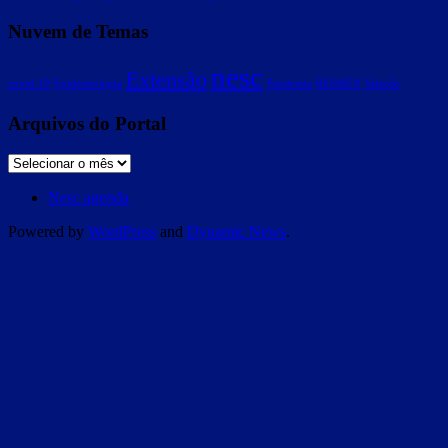
Nuvem de Temas
nesc
Extensão
covid-19
Epidemiologia
Pandemia
RESMEN
Seleção
Arquivos do Portal
Nesc agenda
Powered by
WordPress
and
Dynamic News
.