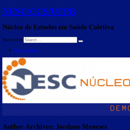
NESC/CCS/UFPB
Núcleo de Estudos em Saúde Coletiva
Search for:
Nesc agenda
Author Archives:
Jordane Meneses