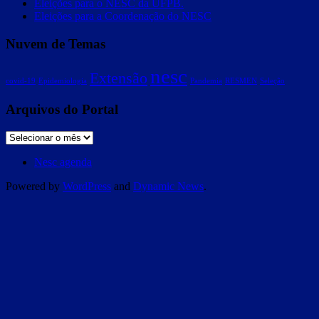
Eleições para o NESC da UFPB.
Eleições para a Coordenação do NESC
Nuvem de Temas
nesc
Extensão
covid-19
Epidemiologia
Pandemia
RESMEN
Seleção
Arquivos do Portal
Nesc agenda
Powered by
WordPress
and
Dynamic News
.