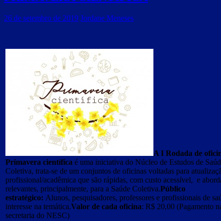
26 de setembro de 2019
Jordane Meneses
A I Rodada de ofici
Primavera científica
é uma iniciativa do Núcleo de Estudos de Saú
Coletiva, trata-se de um conjuntos de oficinas voltadas para atualizaç
profissional/acadêmica que são rápidas, com custo acessível, e abor
relevantes, principalmente, para a Saúde Coletiva.
Público
estratégico:
Alunos, pesquisadores, professores e profissionais de s
interesse na temática.
Valor de cada oficina
: R$ 20,00 (Pagamento n
secretaria do NESC)