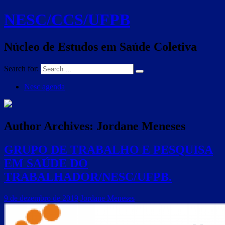
NESC/CCS/UFPB
Núcleo de Estudos em Saúde Coletiva
Search for:
Nesc agenda
Author Archives:
Jordane Meneses
GRUPO DE TRABALHO E PESQUISA
EM SAÚDE DO
TRABALHADOR/NESC/UFPB.
9 de dezembro de 2019
Jordane Meneses