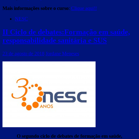
Mais informações sobre o curso
:
Clique aqui!
!
NESC
II Ciclo de debates:Formação em saúde,
responsabilidade sanitária e SUS
23 de agosto de 2018
Jordane Meneses
O segundo ciclo de debates de formação em saúde,