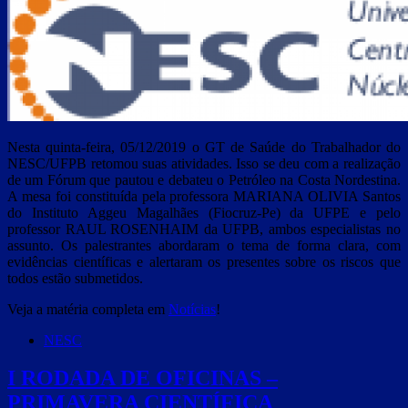
Nesta quinta-feira, 05/12/2019 o GT de Saúde do Trabalhador do
NESC/UFPB retomou suas atividades. Isso se deu com a realização
de um Fórum que pautou e debateu o Petróleo na Costa Nordestina.
A mesa foi constituída pela professora MARIANA OLIVIA Santos
do Instituto Aggeu Magalhães (Fiocruz-Pe) da UFPE e pelo
professor RAUL ROSENHAIM da UFPB, ambos especialistas no
assunto. Os palestrantes abordaram o tema de forma clara, com
evidências científicas e alertaram os presentes sobre os riscos que
todos estão submetidos.
Veja a matéria completa em
Notícias
!
NESC
I RODADA DE OFICINAS –
PRIMAVERA CIENTÍFICA