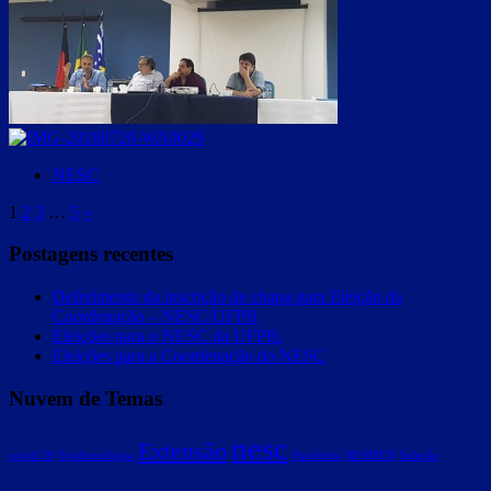
NESC
1
2
3
…
5
»
Postagens recentes
Deferimento da inscrição de chapa para Eleição da
Coordenação – NESC/UFPB
Eleições para o NESC da UFPB.
Eleições para a Coordenação do NESC
Nuvem de Temas
nesc
Extensão
covid-19
Epidemiologia
Pandemia
RESMEN
Seleção