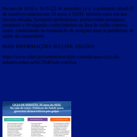
No ano de 2018 o SUS (22 de setembro ) e a constituinte cidadã (5
de outubro) comemoram 30 anos, o NESC também entra em sua
terceira década, formando profissionais, promovendo pesquisas,
prestando e divulgando conhecimentos na área de saúde coletiva,
assim, colaborando na formulação de soluções para os problemas de
saúde da comunidade.
MAIS INFORMAÇÕES NO LINK ABAIXO:
https://www.ufpb.br/content/nescufpb-convida-para-ciclo-de-
debates-sobre-sa%C3%BAde-coletiva