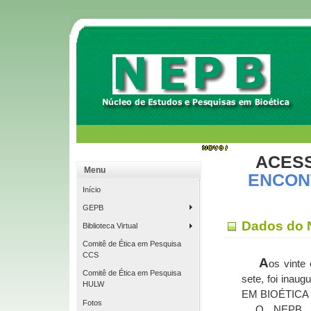
ACESS
Menu
ENCON
Início
GEPB
Dados do
Biblioteca Virtual
Comitê de Ética em Pesquisa
CCS
A
os vinte
Comitê de Ética em Pesquisa
sete, foi in
HULW
EM BIOÉTICA 
Fotos
O
NEPB tem