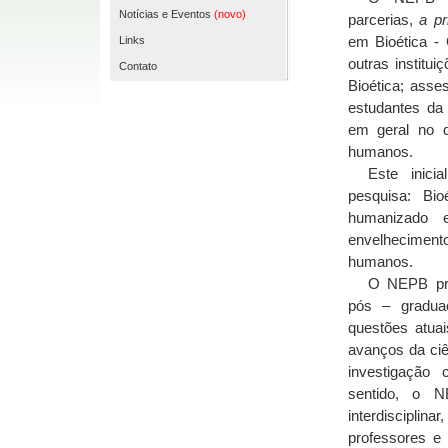
Notícias e Eventos
(novo)
parcerias,
a pri
em Bioética 
Links
outras institu
Contato
Bioética; asse
estudantes da
em geral no d
humanos.
Este
inicia
pesquisa: Bio
humanizado 
envelhecimen
humanos.
O
NEPB pro
pós – gradua
questões atuai
avanços da ciê
investigação 
sentido, o 
interdisciplin
professores e