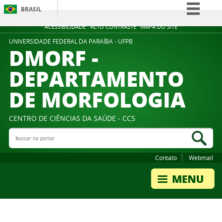
BRASIL
Simplifique!
ACESSIBILIDADE
ALTO CONTRASTE
MAPA DO SITE
Comunica BR
UNIVERSIDADE FEDERAL DA PARAÍBA - UFPB
DMORF -
Participe
DEPARTAMENTO
Acesso à informação
DE MORFOLOGIA
Legislação
Canais
CENTRO DE CIÊNCIAS DA SAÚDE - CCS
Buscar no portal
Bus
Contato
Webmail