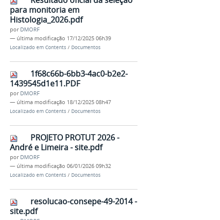
Resultado oficial da seleção
para monitoria em
Histologia_2026.pdf
por
DMORF
—
última modificação
17/12/2025 06h39
Localizado em
Contents
/
Documentos
1f68c66b-6bb3-4ac0-b2e2-
1439545d1e11.PDF
por
DMORF
—
última modificação
18/12/2025 08h47
Localizado em
Contents
/
Documentos
PROJETO PROTUT 2026 -
André e Limeira - site.pdf
por
DMORF
—
última modificação
06/01/2026 09h32
Localizado em
Contents
/
Documentos
resolucao-consepe-49-2014 -
site.pdf