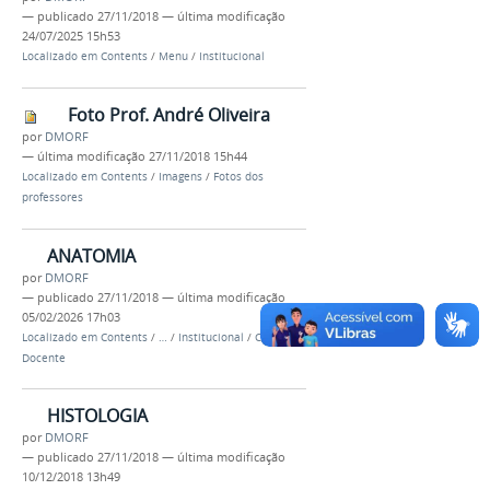
—
publicado
27/11/2018
—
última modificação
24/07/2025 15h53
Localizado em
Contents
/
Menu
/
Institucional
Foto Prof. André Oliveira
por
DMORF
—
última modificação
27/11/2018 15h44
Localizado em
Contents
/
Imagens
/
Fotos dos
professores
ANATOMIA
por
DMORF
—
publicado
27/11/2018
—
última modificação
05/02/2026 17h03
Localizado em
Contents
/
…
/
Institucional
/
Corpo
Docente
HISTOLOGIA
por
DMORF
—
publicado
27/11/2018
—
última modificação
10/12/2018 13h49