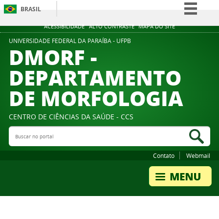
BRASIL
Simplifique!
ACESSIBILIDADE
ALTO CONTRASTE
MAPA DO SITE
Comunica BR
UNIVERSIDADE FEDERAL DA PARAÍBA - UFPB
DMORF -
Participe
DEPARTAMENTO
Acesso à informação
DE MORFOLOGIA
Legislação
Canais
CENTRO DE CIÊNCIAS DA SAÚDE - CCS
Buscar no portal
Bus
Contato
Webmail