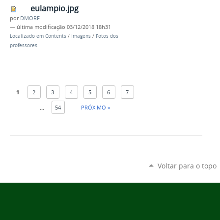
eulampio.jpg
por
DMORF
—
última modificação
03/12/2018 18h31
Localizado em
Contents
/
Imagens
/
Fotos dos
professores
1
2
3
4
5
6
7
...
54
PRÓXIMO »
Voltar para o topo