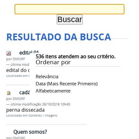
RESULTADO DA BUSCA
edital 01
536
itens atendem ao seu critério.
por
DMORF
Ordenar por
—
última modificação
26/10/2018 10h40
edital do dmorf
Relevância
Localizado em
Contents
/
Documentos
Data (mais Recente Primeiro)
Alfabeticamente
cadáver
por
DMORF
—
última modificação
26/10/2018 10h45
perna dissecada
Localizado em
Contents
/
Imagens
Quem somos?
por
DMORF