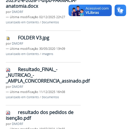
2025-2-e-2026-1-ufpb-FARMACIA-
anatomia.docx
por
DMORF
—
última modificação
02/12/2025 22h27
Localizado em
Contents
/
Documentos
FOLDER V3.jpg
por
DMORF
—
última modificação
30/05/2020 13h09
Localizado em
Contents
/
Imagens
Resultado_FINAL_-
_NUTRICAO_-
_AMPLA_CONCORRENCIA_assinado.pdf
por
DMORF
—
última modificação
11/12/2025 16h08
Localizado em
Contents
/
Documentos
resultado dos pedidos de
isenção.pdf
por
DMORF