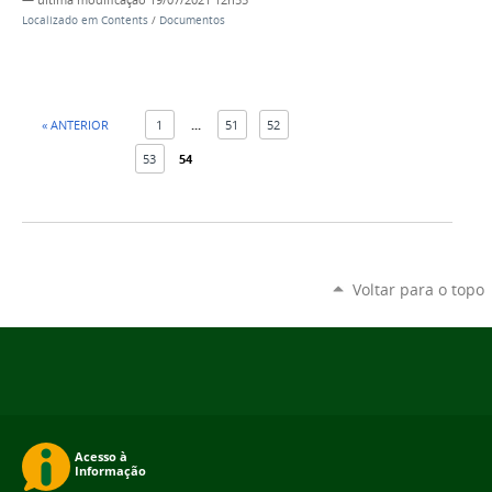
—
última modificação
19/07/2021 12h55
Localizado em
Contents
/
Documentos
« ANTERIOR
1
...
51
52
53
54
Voltar para o topo