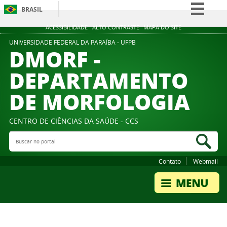
BRASIL
Simplifique!
ACESSIBILIDADE
ALTO CONTRASTE
MAPA DO SITE
Comunica BR
UNIVERSIDADE FEDERAL DA PARAÍBA - UFPB
DMORF -
Participe
DEPARTAMENTO
Acesso à informação
DE MORFOLOGIA
Legislação
Canais
CENTRO DE CIÊNCIAS DA SAÚDE - CCS
Buscar no portal
Bus
Contato
Webmail