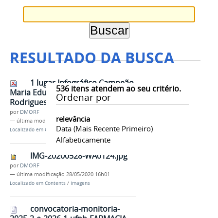
RESULTADO DA BUSCA
1 lugar Infográfico Campeão
536
itens atendem ao seu critério.
Maria Eduarda Lopes e Tayene
Ordenar por
Rodrigues.pdf
por
DMORF
relevância
—
última modificação
20/03/2024 06h48
Data (mais Recente Primeiro)
Localizado em
Contents
/
Documentos
Alfabeticamente
IMG-20200528-WA0124.jpg
por
DMORF
—
última modificação
28/05/2020 16h01
Localizado em
Contents
/
Imagens
convocatoria-monitoria-