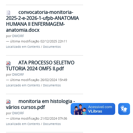
convocatoria-monitoria-
2025-2-e-2026-1-ufpb-ANATOMIA
HUMANA II ENFERMAGEM-
anatomia.docx
por
DMORF
—
última modificação
02/12/2025 22h11
Localizado em
Contents
/
Documentos
ATA PROCESSO SELETIVO
TUTORIA 2024 OMFS II.pdf
por
DMORF
—
última modificação
26/02/2024 15h49
Localizado em
Contents
/
Documentos
monitoria em histologia -
vários cursos.pdf
por
DMORF
—
última modificação
21/02/2024 07h36
Localizado em
Contents
/
Documentos