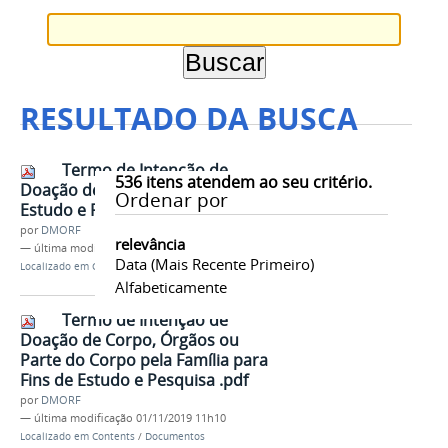
RESULTADO DA BUSCA
Termo de Intenção de
536
itens atendem ao seu critério.
Doação de Corpo para Fins de
Ordenar por
Estudo e Pesquisa.pdf
por
DMORF
relevância
—
última modificação
01/11/2019 11h10
Data (mais Recente Primeiro)
Localizado em
Contents
/
Documentos
Alfabeticamente
Termo de Intenção de
Doação de Corpo, Órgãos ou
Parte do Corpo pela Família para
Fins de Estudo e Pesquisa .pdf
por
DMORF
—
última modificação
01/11/2019 11h10
Localizado em
Contents
/
Documentos