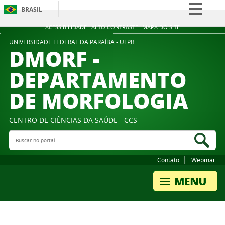
BRASIL
Simplifique!
ACESSIBILIDADE
ALTO CONTRASTE
MAPA DO SITE
Comunica BR
UNIVERSIDADE FEDERAL DA PARAÍBA - UFPB
DMORF -
Participe
DEPARTAMENTO
Acesso à informação
DE MORFOLOGIA
Legislação
Canais
CENTRO DE CIÊNCIAS DA SAÚDE - CCS
Buscar no portal
Bus
Contato
Webmail