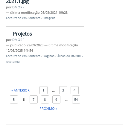
2021.1.jpg
por
DMORF
—
última modificação
08/08/2021 19h28
Localizado em
Contents
/
Imagens
Projetos
por
DMORF
—
publicado
22/09/2023
—
última modificação
12/08/2025 14h54
Localizado em
Contents
/
Páginas
/
Áreas do DMORF -
Anatomia
« ANTERIOR
1
...
3
4
5
6
7
8
9
...
54
PRÓXIMO »