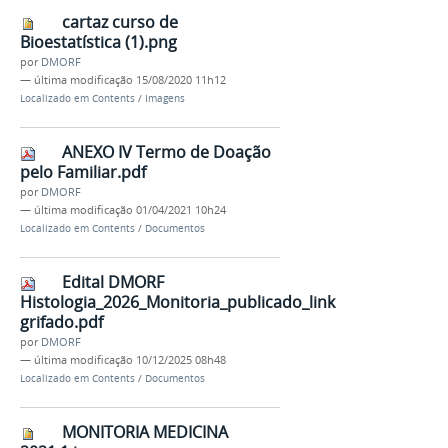
cartaz curso de
Bioestatística (1).png
por
DMORF
—
última modificação
15/08/2020 11h12
Localizado em
Contents
/
Imagens
ANEXO IV Termo de Doação
pelo Familiar.pdf
por
DMORF
—
última modificação
01/04/2021 10h24
Localizado em
Contents
/
Documentos
Edital DMORF
Histologia_2026_Monitoria_publicado_link
grifado.pdf
por
DMORF
—
última modificação
10/12/2025 08h48
Localizado em
Contents
/
Documentos
MONITORIA MEDICINA