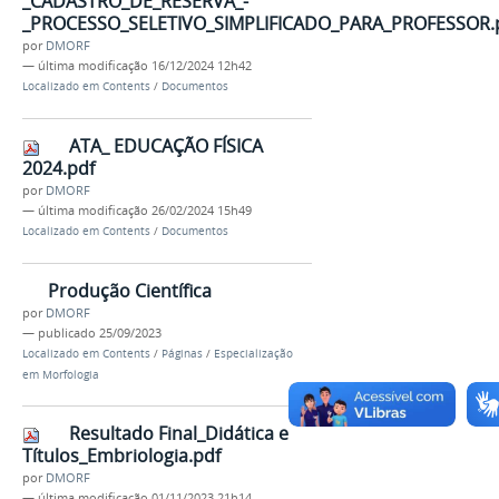
_CADASTRO_DE_RESERVA_-
_PROCESSO_SELETIVO_SIMPLIFICADO_PARA_PROFESSOR.
por
DMORF
—
última modificação
16/12/2024 12h42
Localizado em
Contents
/
Documentos
ATA_ EDUCAÇÃO FÍSICA
2024.pdf
por
DMORF
—
última modificação
26/02/2024 15h49
Localizado em
Contents
/
Documentos
Produção Científica
por
DMORF
—
publicado
25/09/2023
Localizado em
Contents
/
Páginas
/
Especialização
em Morfologia
Resultado Final_Didática e
Títulos_Embriologia.pdf
por
DMORF
—
última modificação
01/11/2023 21h14