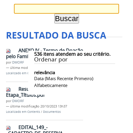
RESULTADO DA BUSCA
ANEXO IV - Termo de Doação
536
itens atendem ao seu critério.
pelo Familiar
Ordenar por
por
DMORF
—
última modificação
28/01/2019 15h49
relevância
Localizado em
Contents
/
Documentos
Data (mais Recente Primeiro)
Alfabeticamente
Resultado_2ª
Etapa_Títulos.pdf
por
DMORF
—
última modificação
20/10/2023 13h37
Localizado em
Contents
/
Documentos
EDITAL_149_-