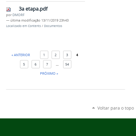
3a etapa.pdf
por
DMORF
—
última modificação
13/11/2019 23h43
Localizado em
Contents
/
Documentos
« ANTERIOR
1
2
3
4
5
6
7
...
54
PRÓXIMO »
Voltar para o topo