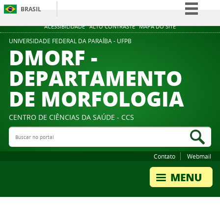
BRASIL
Simplifique!
ACESSIBILIDADE
ALTO CONTRASTE
MAPA DO SITE
Comunica BR
UNIVERSIDADE FEDERAL DA PARAÍBA - UFPB
DMORF -
Participe
DEPARTAMENTO
Acesso à informação
DE MORFOLOGIA
Legislação
Canais
CENTRO DE CIÊNCIAS DA SAÚDE - CCS
Buscar no portal
Bus
Contato
Webmail