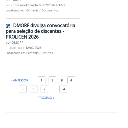
—
última modificação
05/02/2026 16h53
Localizado em
Contents
/
Documentos
DMORF divulga convocatória
para seleção de discentes -
PROLICEN 2026
por
DMORF
—
publicado
12/02/2026
Localizado em
Contents
/
Notícias
« ANTERIOR
1
2
3
4
5
6
7
...
54
PRÓXIMO »