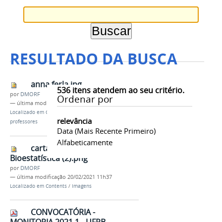
RESULTADO DA BUSCA
anna ferla.jpg
536
itens atendem ao seu critério.
por
DMORF
Ordenar por
—
última modificação
03/12/2018 19h56
Localizado em
Contents
/
Imagens
/
Fotos dos
relevância
professores
Data (mais Recente Primeiro)
Alfabeticamente
cartaz curso de
Bioestatística (2).png
por
DMORF
—
última modificação
20/02/2021 11h37
Localizado em
Contents
/
Imagens
CONVOCATÓRIA -