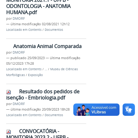
MONITORIA 2021.1 - UFPB -
ODONTOLOGIA - ANATOMIA
HUMANA.pdf
por
DMORF
—
última modificação
02/08/2021 12h12
Localizado em
Contents
/
Documentos
Anatomia Animal Comparada
por
DMORF
—
publicado
25/09/2023
—
última modificação
05/12/2023 17h28
Localizado em
Contents
/
…
/
Museu de Ciências
Morfológicas
/
Exposição
Resultado dos pedidos de
isenção - Embriologia.pdf
por
DMORF
—
última modificação
20/09/2023 18h28
Localizado em
Contents
/
Documentos
CONVOCATÓRIA -
MONITORIA 2023.2 - UFPB -