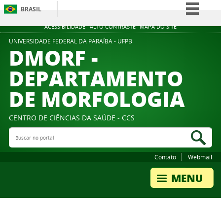
BRASIL
Simplifique!
ACESSIBILIDADE
ALTO CONTRASTE
MAPA DO SITE
Comunica BR
UNIVERSIDADE FEDERAL DA PARAÍBA - UFPB
DMORF -
Participe
DEPARTAMENTO
Acesso à informação
DE MORFOLOGIA
Legislação
Canais
CENTRO DE CIÊNCIAS DA SAÚDE - CCS
Buscar no portal
Bus
Contato
Webmail