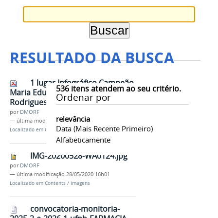
RESULTADO DA BUSCA
1 lugar Infográfico Campeão
536
itens atendem ao seu critério.
Maria Eduarda Lopes e Tayene
Ordenar por
Rodrigues.pdf
por
DMORF
relevância
—
última modificação
20/03/2024 06h48
Data (mais Recente Primeiro)
Localizado em
Contents
/
Documentos
Alfabeticamente
IMG-20200528-WA0124.jpg
por
DMORF
—
última modificação
28/05/2020 16h01
Localizado em
Contents
/
Imagens
convocatoria-monitoria-