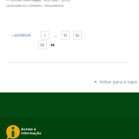
—
última modificação
19/07/2021 12h55
Localizado em
Contents
/
Documentos
« ANTERIOR
1
...
51
52
53
54
Voltar para o topo