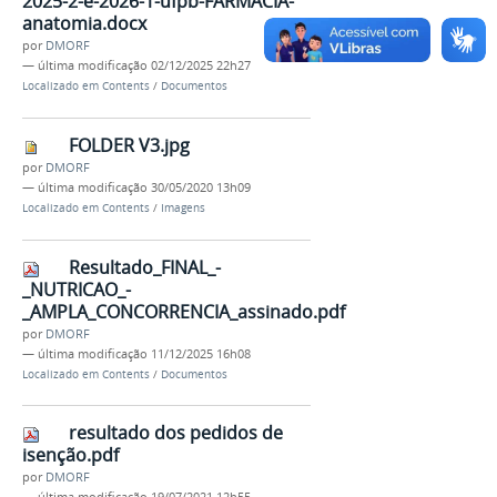
2025-2-e-2026-1-ufpb-FARMACIA-
anatomia.docx
por
DMORF
—
última modificação
02/12/2025 22h27
Localizado em
Contents
/
Documentos
FOLDER V3.jpg
por
DMORF
—
última modificação
30/05/2020 13h09
Localizado em
Contents
/
Imagens
Resultado_FINAL_-
_NUTRICAO_-
_AMPLA_CONCORRENCIA_assinado.pdf
por
DMORF
—
última modificação
11/12/2025 16h08
Localizado em
Contents
/
Documentos
resultado dos pedidos de
isenção.pdf
por
DMORF