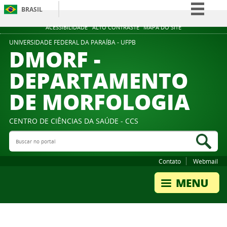
BRASIL
Simplifique!
ACESSIBILIDADE
ALTO CONTRASTE
MAPA DO SITE
Comunica BR
UNIVERSIDADE FEDERAL DA PARAÍBA - UFPB
DMORF -
Participe
DEPARTAMENTO
Acesso à informação
DE MORFOLOGIA
Legislação
Canais
CENTRO DE CIÊNCIAS DA SAÚDE - CCS
Buscar no portal
Bus
Contato
Webmail