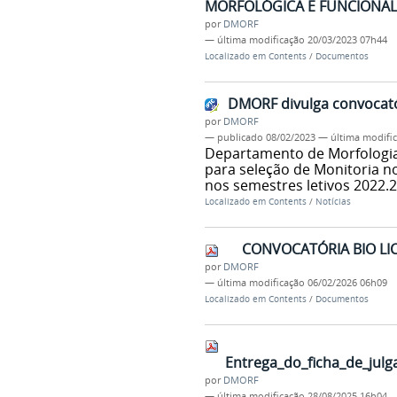
MORFOLÓGICA E FUNCIONAL 
por
DMORF
—
última modificação
20/03/2023 07h44
Localizado em
Contents
/
Documentos
DMORF divulga convocatór
por
DMORF
—
publicado
08/02/2023
—
última modifi
Departamento de Morfologia 
para seleção de Monitoria n
nos semestres letivos 2022.2
Localizado em
Contents
/
Notícias
CONVOCATÓRIA BIO LI
por
DMORF
—
última modificação
06/02/2026 06h09
Localizado em
Contents
/
Documentos
Entrega_do_ficha_de_jul
por
DMORF
—
última modificação
28/08/2025 16h04