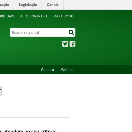
mação
Legislação
Canais
IBILIDADE
ALTO CONTRASTE
MAPA DO SITE
Buscar no portal
Buscar no portal
Twitter
Facebook
Contato
Webmail
s atendem ao seu critério.