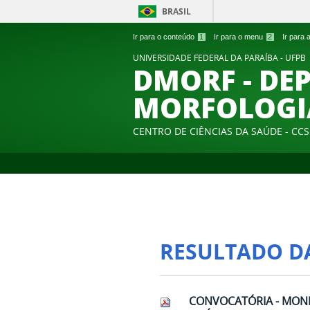
BRASIL
Ir para o conteúdo
1
Ir para o menu
2
Ir para
UNIVERSIDADE FEDERAL DA PARAÍBA - UFPB
DMORF - DE
MORFOLOGI
CENTRO DE CIÊNCIAS DA SAÚDE - CCS
RESULTADO D
CONVOCATÓRIA - MONIT