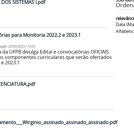
DOS SISTEMAS I.pdf
Orden
relevânc
Data (ma
Alfabeti
ias para Monitoria 2022.2 e 2023.1
cação
25/03/2023 11h53
da UFPB divulga Edital e convocatórias OFICIAIS
os componentes curriculares que serão ofertados
 e 2023.1
CENCIATURA.pdf
gamento___Wirginio_assinado_assinado_assinado.pdf