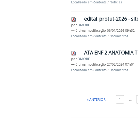
Localizado em
Contents
/
Notícias
edital_protut-2026 - sit
por
DMORF
—
última modificação
06/01/2026 09h32
Localizado em
Contents
/
Documentos
ATA ENF 2 ANATOMIA T
por
DMORF
—
última modificação
27/02/2024 07h01
Localizado em
Contents
/
Documentos
« ANTERIOR
1
...