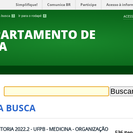
Simplifique!
Comunica BR
Participe
Acesso à infor
 a busca
3
Ir para o rodapé
4
ACESS
PARTAMENTO DE
A
A BUSCA
ORIA 2022.2 - UFPB - MEDICINA - ORGANIZAÇÃO
536
iten