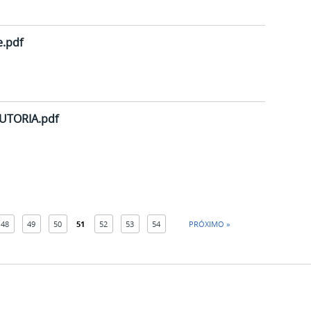
e.pdf
UTORIA.pdf
48
49
50
51
52
53
54
PRÓXIMO »