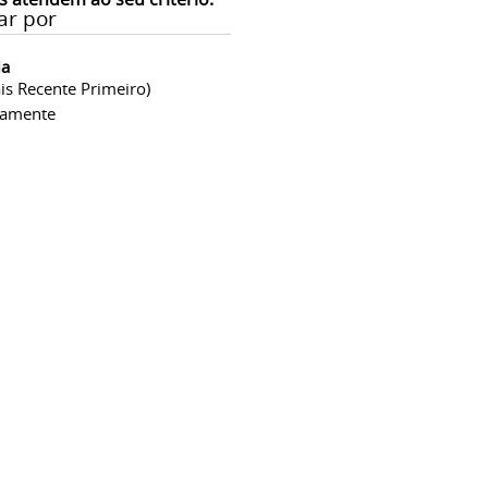
ar por
ia
is Recente Primeiro)
camente