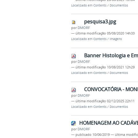
Localizado em
Contents
/
Documentos
pesquisa3.jpg
por
DMORF
—
última modificação
05/08/2020 14h33
Localizado em
Contents
/
Imagens
Banner Histologia e Em
por
DMORF
—
última modificação
10/08/2021 12h29
Localizado em
Contents
/
Documentos
CONVOCATÓRIA - MONITO
por
DMORF
—
última modificação
02/12/2025 22h11
Localizado em
Contents
/
Documentos
HOMENAGEM AO CADÁVE
por
DMORF
—
publicado
10/06/2019
—
última modifi