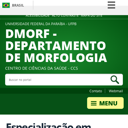
BRASIL
Simplifique!
ACESSIBILIDADE
ALTO CONTRASTE
MAPA DO SITE
Comunica BR
UNIVERSIDADE FEDERAL DA PARAÍBA - UFPB
DMORF -
Participe
DEPARTAMENTO
Acesso à informação
DE MORFOLOGIA
Legislação
Canais
CENTRO DE CIÊNCIAS DA SAÚDE - CCS
Buscar no portal
Bus
Contato
Webmail
Especialização em