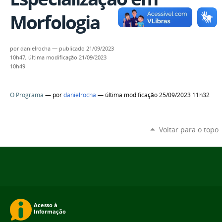
Morfologia
por
danielrocha
—
publicado
21/09/2023
10h47,
última modificação
21/09/2023
10h49
O Programa
—
por
danielrocha
— última modificação 25/09/2023 11h32
Voltar para o topo