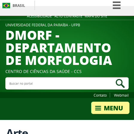
BRASIL
Simplifique!
ACESSIBILIDADE
ALTO CONTRASTE
MAPA DO SITE
Comunica BR
UNIVERSIDADE FEDERAL DA PARAÍBA - UFPB
DMORF -
Participe
DEPARTAMENTO
Acesso à informação
DE MORFOLOGIA
Legislação
Canais
CENTRO DE CIÊNCIAS DA SAÚDE - CCS
Buscar no portal
Bus
Contato
Webmail
Arte