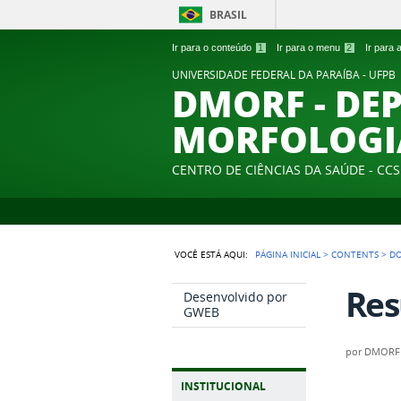
BRASIL
Ir para o conteúdo
1
Ir para o menu
2
Ir para
UNIVERSIDADE FEDERAL DA PARAÍBA - UFPB
DMORF - DE
MORFOLOGI
CENTRO DE CIÊNCIAS DA SAÚDE - CCS
VOCÊ ESTÁ AQUI:
PÁGINA INICIAL
>
CONTENTS
>
D
Res
Desenvolvido por
GWEB
por
DMORF
INSTITUCIONAL