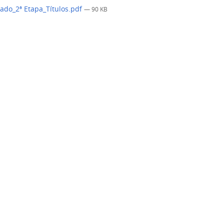
ado_2ª Etapa_Títulos.pdf
— 90 KB