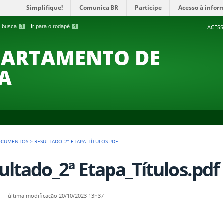
Simplifique!
Comunica BR
Participe
Acesso à infor
 a busca
3
Ir para o rodapé
4
ACESS
PARTAMENTO DE
A
OCUMENTOS
>
RESULTADO_2ª ETAPA_TÍTULOS.PDF
ultado_2ª Etapa_Títulos.pdf
—
última modificação
20/10/2023 13h37