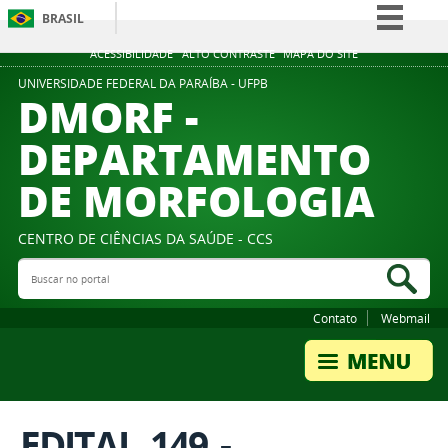
BRASIL
Simplifique!
ACESSIBILIDADE
ALTO CONTRASTE
MAPA DO SITE
Comunica BR
UNIVERSIDADE FEDERAL DA PARAÍBA - UFPB
DMORF -
Participe
DEPARTAMENTO
Acesso à informação
DE MORFOLOGIA
Legislação
Canais
CENTRO DE CIÊNCIAS DA SAÚDE - CCS
Buscar no portal
Bus
Contato
Webmail
EDITAL_149_-