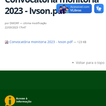
2023 - Ivson.pdf
por
DMORF
—
última modificação
22/03/2023 17h47
Convocatória monitoria 2023 - Ivson.pdf
— 123 KB
Voltar para o topo