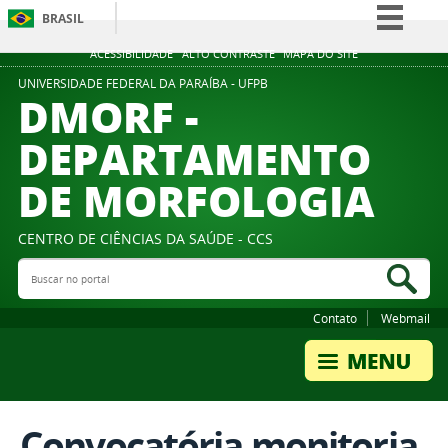
BRASIL
Simplifique!
ACESSIBILIDADE
ALTO CONTRASTE
MAPA DO SITE
Comunica BR
UNIVERSIDADE FEDERAL DA PARAÍBA - UFPB
DMORF -
Participe
DEPARTAMENTO
Acesso à informação
DE MORFOLOGIA
Legislação
Canais
CENTRO DE CIÊNCIAS DA SAÚDE - CCS
Buscar no portal
Bus
Contato
Webmail
Convocatória monitoria