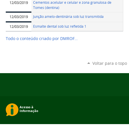
Cementos acelular e celular e zona granulosa de
12/03/2019
Tomes (dentina)
Junção amelo-dentinária sob luz transmitida
12/03/2019
Esmalte dental sob luz refletida 1
12/03/2019
Todo o conteúdo criado por DMROF…
Voltar para o topo