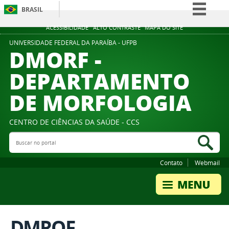
BRASIL
Simplifique!
ACESSIBILIDADE
ALTO CONTRASTE
MAPA DO SITE
Comunica BR
UNIVERSIDADE FEDERAL DA PARAÍBA - UFPB
DMORF -
Participe
DEPARTAMENTO
Acesso à informação
DE MORFOLOGIA
Legislação
Canais
CENTRO DE CIÊNCIAS DA SAÚDE - CCS
Buscar no portal
Bus
Contato
Webmail
DMROF