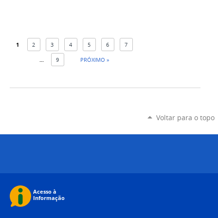
1
2
3
4
5
6
7
...
9
PRÓXIMO »
Voltar para o topo