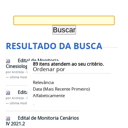
RESULTADO DA BUSCA
Edital de Monitoria
89
itens atendem ao seu critério.
Cinesiologia 2021.2
Ordenar por
por
Andreza - DEPTO
—
última modificação
31/03/2022 15h37
Relevância
Data (mais Recente Primeiro)
Edital de Monitoria de DHO II
Alfabeticamente
por
Andreza - DEPTO
—
última modificação
31/03/2022 15h41
Edital de Monitoria Cenários
IV 2021.2