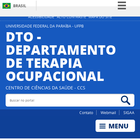
BRASIL
Simplifique!
ACESSIBILIDADE
ALTO CONTRASTE
MAPA DO SITE
Comunica BR
UNIVERSIDADE FEDERAL DA PARAÍBA - UFPB
DTO -
Participe
DEPARTAMENTO
Acesso à informação
DE TERAPIA
Legislação
Canais
OCUPACIONAL
CENTRO DE CIÊNCIAS DA SAÚDE - CCS
Buscar no portal
Bus
Contato
Webmail
SIGAA