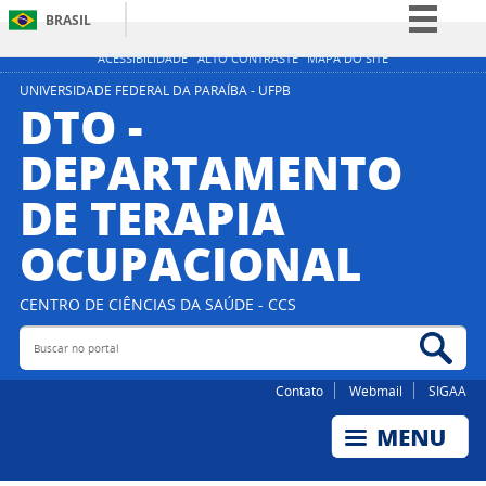
BRASIL
Simplifique!
ACESSIBILIDADE
ALTO CONTRASTE
MAPA DO SITE
Comunica BR
UNIVERSIDADE FEDERAL DA PARAÍBA - UFPB
DTO -
Participe
DEPARTAMENTO
Acesso à informação
DE TERAPIA
Legislação
Canais
OCUPACIONAL
CENTRO DE CIÊNCIAS DA SAÚDE - CCS
Buscar no portal
Bus
Contato
Webmail
SIGAA