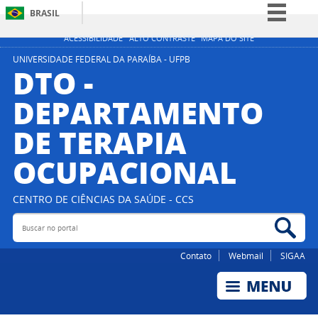
BRASIL
Simplifique!
ACESSIBILIDADE
ALTO CONTRASTE
MAPA DO SITE
Comunica BR
UNIVERSIDADE FEDERAL DA PARAÍBA - UFPB
DTO -
Participe
DEPARTAMENTO
Acesso à informação
DE TERAPIA
Legislação
Canais
OCUPACIONAL
CENTRO DE CIÊNCIAS DA SAÚDE - CCS
Buscar no portal
Bus
Contato
Webmail
SIGAA