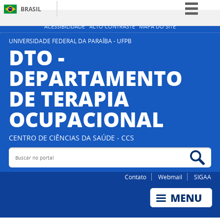
BRASIL
Simplifique!
ACESSIBILIDADE
ALTO CONTRASTE
MAPA DO SITE
Comunica BR
UNIVERSIDADE FEDERAL DA PARAÍBA - UFPB
DTO -
Participe
DEPARTAMENTO
Acesso à informação
DE TERAPIA
Legislação
Canais
OCUPACIONAL
CENTRO DE CIÊNCIAS DA SAÚDE - CCS
Buscar no portal
Bus
Contato
Webmail
SIGAA