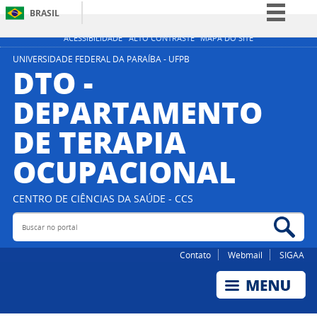
BRASIL
Simplifique!
ACESSIBILIDADE
ALTO CONTRASTE
MAPA DO SITE
Comunica BR
UNIVERSIDADE FEDERAL DA PARAÍBA - UFPB
DTO -
Participe
DEPARTAMENTO
Acesso à informação
DE TERAPIA
Legislação
Canais
OCUPACIONAL
CENTRO DE CIÊNCIAS DA SAÚDE - CCS
Buscar no portal
Bus
Contato
Webmail
SIGAA