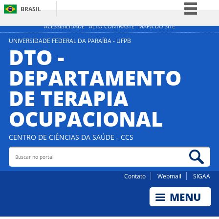
BRASIL
Simplifique!
ACESSIBILIDADE
ALTO CONTRASTE
MAPA DO SITE
Comunica BR
UNIVERSIDADE FEDERAL DA PARAÍBA - UFPB
DTO -
Participe
DEPARTAMENTO
Acesso à informação
DE TERAPIA
Legislação
Canais
OCUPACIONAL
CENTRO DE CIÊNCIAS DA SAÚDE - CCS
Buscar no portal
Bus
Contato
Webmail
SIGAA